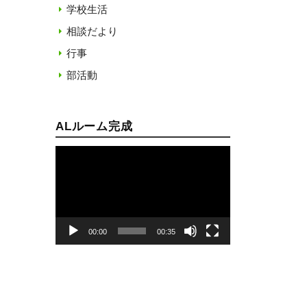
学校生活
相談だより
行事
部活動
ALルーム完成
動
画
プ
レ
00:00
00:35
ー
ヤ
ー