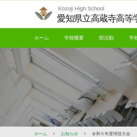
Skip
Kozoji High School
to
愛知県立高蔵寺高等
content
ホーム
学校概要
部活動
学
ホーム
お知らせ
令和５年度球技大会