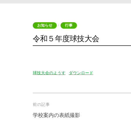
お知らせ
行事
/
令和５年度球技大会
球技大会のようす
ダウンロード
Post
前の記事
navigation
学校案内の表紙撮影