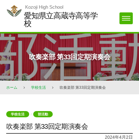
Skip
Kozoji High School
to
愛知県立高蔵寺高等学
MENU
content
校
吹奏楽部 第33回定期演奏会
ホーム
学校生活
吹奏楽部 第33回定期演奏会
学校生活
部活動
/
吹奏楽部 第33回定期演奏会
2024年4月2日