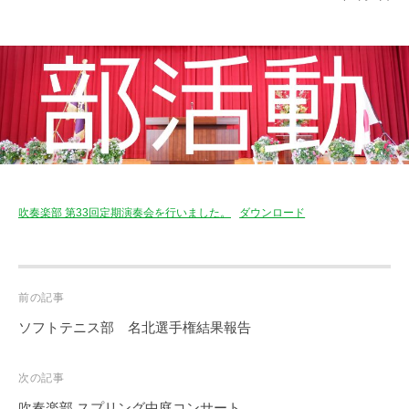
吹奏楽部 第33回定期演奏会を行いました。
ダウンロード
Post
前の記事
navigation
ソフトテニス部 名北選手権結果報告
次の記事
吹奏楽部 スプリング中庭コンサート