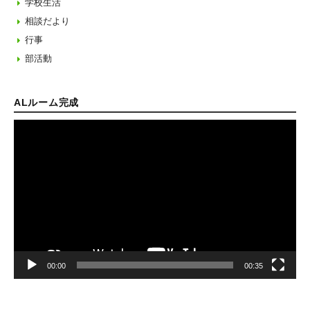
学校生活
相談だより
行事
部活動
ALルーム完成
動
画
プ
レ
ー
ヤ
ー
00:00
00:35